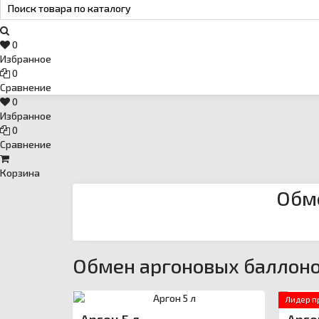
Email
›
svartehgazru@yandex.ru
0
Избранное
0
Сравнение
0
Избранное
0
Сравнение
Корзина
Обме
Обмен аргоновых баллоно
Лидер п