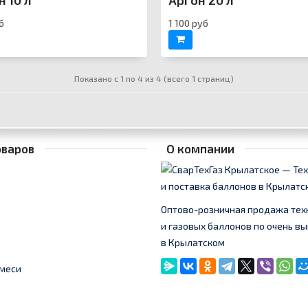
н 10 л
Аргон 20 л
б
1 100 руб
Показано с 1 по 4 из 4 (всего 1 страниц)
оваров
О компании
Оптово-розничная продажа тех
и газовых баллонов по очень 
в Крылатском
меси