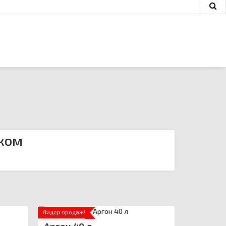
ском
Лидер продаж!