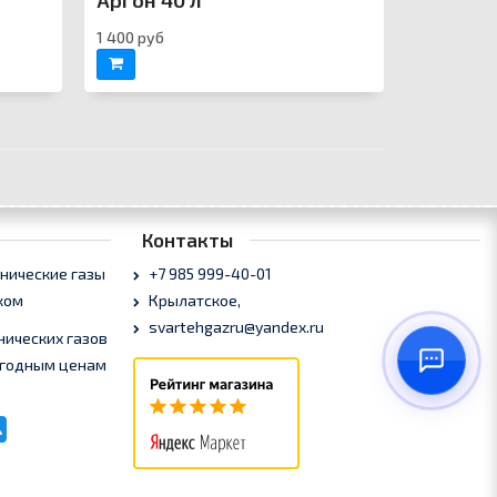
Аргон 40 л
1 400 руб
Контакты
+7 985 999-40-01
Крылатское,
svartehgazru@yandex.ru
нических газов
выгодным ценам