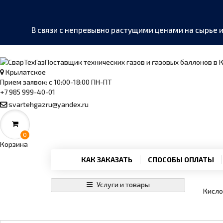
В связи с непревывно растущими ценами на сырье 
Поставщик технических газов и газовых баллонов в
Крылатское
Прием заявок: с 10:00-18:00 ПН-ПТ
+7 985 999-40-01
MAX
›
Написать в мессенджер
svartehgazru@yandex.ru
Telegram
›
@SvarTehGaz
0
Корзина
WhatsApp
КАК ЗАКАЗАТЬ
СПОСОБЫ ОПЛАТЫ
›
+7 985 999-40-01
Услуги и товары
Кисл
Позвонить
›
+7 985 999-40-01