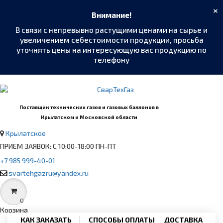
×
Внимание!
В связи с непревывно растущими ценами на сырье и
увеличением себестоимости продукции, просьба
уточнять цены на интересующую вас продукцию по
телефону
MAX
›
Написать в мессенджер
Поставщик технических газов и газовых баллонов в
Крылатском и Московской области
Telegram
›
Крылатское
@SvarTehGaz
ПРИЕМ ЗАЯВОК: С 10:00-18:00 ПН-ПТ
WhatsApp
›
+7 985 999-40-01
+7 985 999-40-01
svartehgazru@yandex.ru
Позвонить
›
+7 985 999-40-01
0
Корзина
КАК ЗАКАЗАТЬ
СПОСОБЫ ОПЛАТЫ
ДОСТАВКА