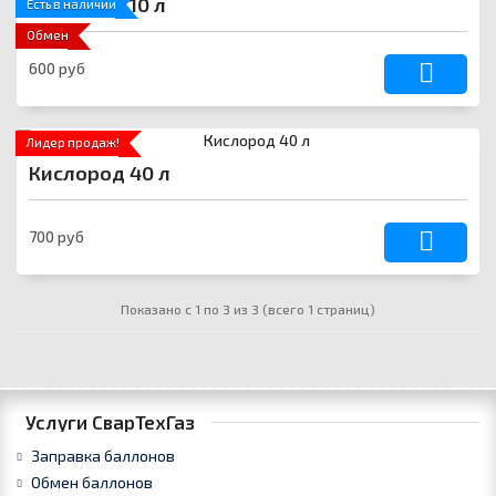
Кислород 10 л
Есть в наличии
Обмен
600 руб
Лидер продаж!
Кислород 40 л
700 руб
Показано с 1 по 3 из 3 (всего 1 страниц)
Услуги СварТехГаз
Заправка баллонов
Обмен баллонов