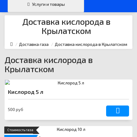
Email
›
Услуги и товары
svartehgazru@yandex.ru
Доставка кислорода в
Крылатском
Доставка газа
Доставка кислорода в Крылатском
Доставка кислорода в
Крылатском
Кислород 5 л
500 руб
Стоимость газа