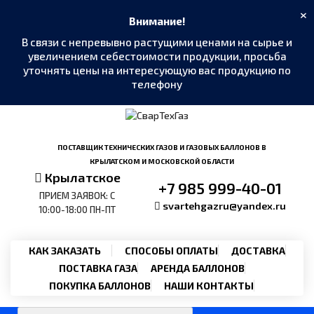
×
Внимание!
В связи с непревывно растущими ценами на сырье и
увеличением себестоимости продукции, просьба
уточнять цены на интересующую вас продукцию по
телефону
MAX
›
Написать в мессенджер
ПОСТАВЩИК ТЕХНИЧЕСКИХ ГАЗОВ И ГАЗОВЫХ БАЛЛОНОВ В
КРЫЛАТСКОМ И МОСКОВСКОЙ ОБЛАСТИ
Крылатское
Telegram
›
+7 985 999-40-01
@SvarTehGaz
ПРИЕМ ЗАЯВОК: С
svartehgazru@yandex.ru
10:00-18:00 ПН-ПТ
WhatsApp
›
+7 985 999-40-01
КАК ЗАКАЗАТЬ
СПОСОБЫ ОПЛАТЫ
ДОСТАВКА
ПОСТАВКА ГАЗА
АРЕНДА БАЛЛОНОВ
Позвонить
›
+7 985 999-40-01
ПОКУПКА БАЛЛОНОВ
НАШИ КОНТАКТЫ