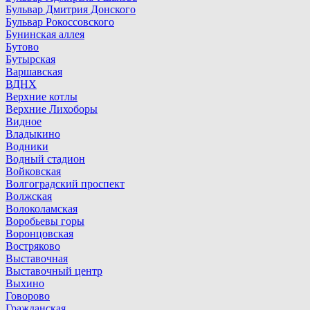
Бульвар Дмитрия Донского
Бульвар Рокоссовского
Бунинская аллея
Бутово
Бутырская
Варшавская
ВДНХ
Верхние котлы
Верхние Лихоборы
Видное
Владыкино
Водники
Водный стадион
Войковская
Волгоградский проспект
Волжская
Волоколамская
Воробьевы горы
Воронцовская
Востряково
Выставочная
Выставочный центр
Выхино
Говорово
Гражданская