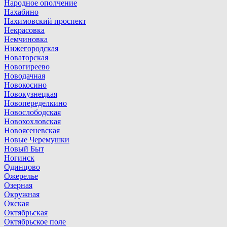
Народное ополчение
Нахабино
Нахимовский проспект
Некрасовка
Немчиновка
Нижегородская
Новаторская
Новогиреево
Новодачная
Новокосино
Новокузнецкая
Новопеределкино
Новослободская
Новохохловская
Новоясеневская
Новые Черемушки
Новый Быт
Ногинск
Одинцово
Ожерелье
Озерная
Окружная
Окская
Октябрьская
Октябрьское поле