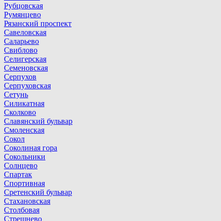
Рубцовская
Румянцево
Рязанский проспект
Савеловская
Саларьево
Свиблово
Селигерская
Семеновская
Серпухов
Серпуховская
Сетунь
Силикатная
Сколково
Славянский бульвар
Смоленская
Сокол
Соколиная гора
Сокольники
Солнцево
Спартак
Спортивная
Сретенский бульвар
Стахановская
Столбовая
Стрешнево