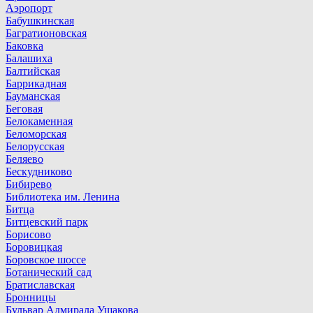
Аэропорт
Бабушкинская
Багратионовская
Баковка
Балашиха
Балтийская
Баррикадная
Бауманская
Беговая
Белокаменная
Беломорская
Белорусская
Беляево
Бескудниково
Бибирево
Библиотека им. Ленина
Битца
Битцевский парк
Борисово
Боровицкая
Боровское шоссе
Ботанический сад
Братиславская
Бронницы
Бульвар Адмирала Ушакова