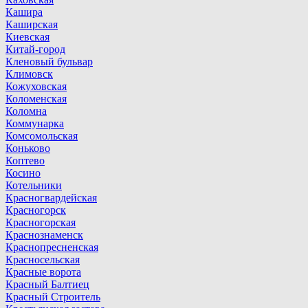
Кашира
Каширская
Киевская
Китай-город
Кленовый бульвар
Климовск
Кожуховская
Коломенская
Коломна
Коммунарка
Комсомольская
Коньково
Коптево
Косино
Котельники
Красногвардейская
Красногорск
Красногорская
Краснознаменск
Краснопресненская
Красносельская
Красные ворота
Красный Балтиец
Красный Строитель