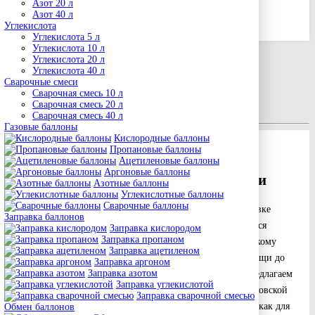
Азот 20 л
Азот 40 л
Доставка газа
Углекислота
Доставка пропана в Крылатском
Углекислота 5 л
Углекислота 10 л
Углекислота 20 л
Доставка пропана в
Углекислота 40 л
Сварочные смеси
Крылатском
Сварочная смесь 10 л
Сварочная смесь 20 л
Сварочная смесь 40 л
Газовые баллоны
Кислородные баллоны
Пропановые баллоны
Ацетиленовые баллоны
Доставка пропана в баллонах по
Аргоновые баллоны
Крылатскому и Московской области
Азотные баллоны
Углекислотные баллоны
Сварочные баллоны
Компания «СварТехГаз» предоставляет услуги по доставке
Заправка баллонов
пропана в баллонах различных объёмов. Пропан является
Заправка кислородом
Заправка пропаном
одним из самых востребованных газов благодаря широкому
Заправка ацетиленом
спектру применения: от отопления и приготовления пищи до
Заправка аргоном
Заправка азотом
использования в строительстве и производстве. Мы предлагаем
Заправка углекислотой
оперативную доставку пропана по Крылатскому и Московской
Заправка сварочной смесью
области, гарантируя надёжное и безопасное снабжение как для
Обмен баллонов