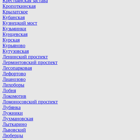
Крестьянская застава
Кропоткинская
Крылатское
Кубанская
Кузнецкий мост
Кузьминки
Кунцевская
Курская
Курьяново
Кутузовская
Ленинский проспект
Лермонтовский проспект
Лесопарковая
Лефортово
Лианозово
Лихоборы
Лобня
Локомотив
Ломоносовский проспект
Лубянка
Лужники
Лухмановская
Лыткарино
Львовский
Люберцы