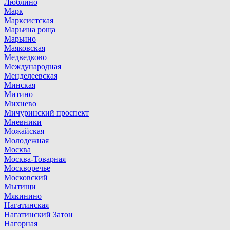
Люблино
Марк
Марксистская
Марьина роща
Марьино
Маяковская
Медведково
Международная
Менделеевская
Минская
Митино
Михнево
Мичуринский проспект
Мневники
Можайская
Молодежная
Москва
Москва-Товарная
Москворечье
Московский
Мытищи
Мякинино
Нагатинская
Нагатинский Затон
Нагорная