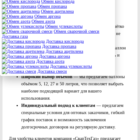
Обмен кислорода
частных, так и для корпоративных клиентов.
Обмен пропана
Обмен ацетилена
Преимущества доставки пропана с «СварТехГаз»
Обмен аргона
Обмен азота
Оперативность и надёжность
— наша команда чётко
Обмен углекислоты
Обмен сварочной смеси
соблюдает сроки поставок, чтобы ваши процессы не
Доставка газа
прерывались.
Доставка кислорода
Доставка пропана
Контроль качества и безопасности
— каждый баллон
Доставка ацетилена
проходит тщательную проверку на герметичность и
Доставка аргона
Доставка азота
соответствует всем стандартам безопасности, что
Доставка углекислоты
позволяет использовать его в любых условиях.
Доставка смеси
Широкий выбор объёмов
— мы предлагаем баллоны
объёмом 5, 12, 27 и 50 литров, что позволяет выбрать
наиболее подходящий вариант для вашего
использования.
Индивидуальный подход к клиентам
— предлагаем
специальные условия для оптовых заказчиков, гибкий
график поставок и возможность заключения
долгосрочных договоров на регулярную доставку.
Для удобства клиентов компания «СварТехГаз» предлагает