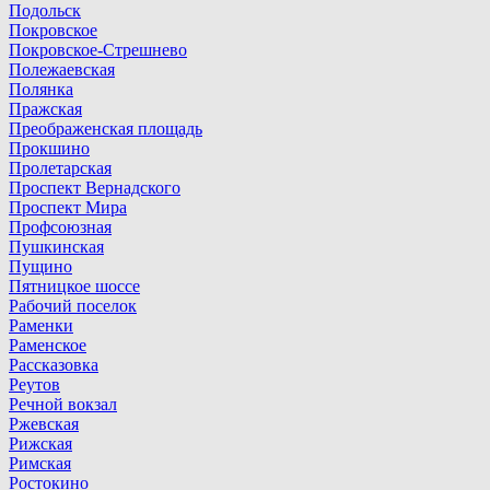
Подольск
Покровское
Покровское-Стрешнево
Полежаевская
Полянка
Пражская
Преображенская площадь
Прокшино
Пролетарская
Проспект Вернадского
Проспект Мира
Профсоюзная
Пушкинская
Пущино
Пятницкое шоссе
Рабочий поселок
Раменки
Раменское
Рассказовка
Реутов
Речной вокзал
Ржевская
Рижская
Римская
Ростокино