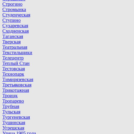
Строгино
Стромынка
Студенческая
Ступино
Сухаревская
Сходненская
Таганская
Тверская
Театральная
Текстильщики
Телецентр
Теплый Стан
Тестовская
Технопарк
Тимирязевская
Третьяковская
Трикотажная
Троицк
Тропарево
Трубная
Тульская
Тургеневская
Тушинская
Угрешская
Улица 1905 года