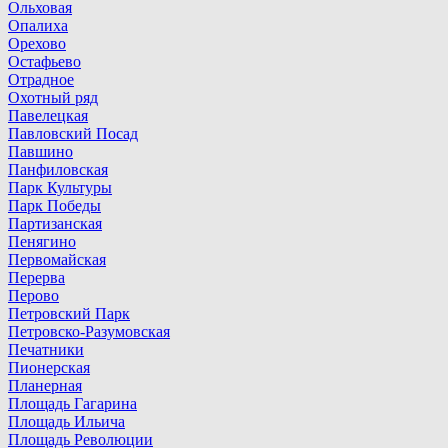
Ольховая
Опалиха
Орехово
Остафьево
Отрадное
Охотный ряд
Павелецкая
Павловский Посад
Павшино
Панфиловская
Парк Культуры
Парк Победы
Партизанская
Пенягино
Первомайская
Перерва
Перово
Петровский Парк
Петровско-Разумовская
Печатники
Пионерская
Планерная
Площадь Гагарина
Площадь Ильича
Площадь Революции