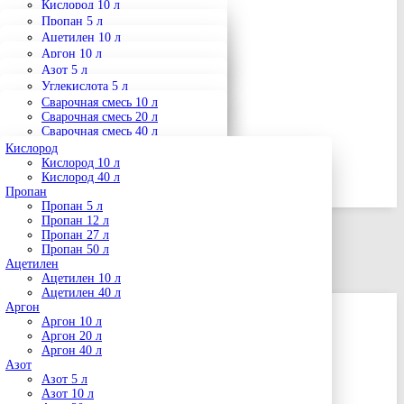
Пропан
Кислород 10 л
Ацетилен
Кислород 40 л
Пропан 5 л
Аргон
Пропан 12 л
Ацетилен 10 л
Азот
Пропан 27 л
Ацетилен 40 л
Аргон 10 л
Пропан 50 л
Углекислота
Аргон 20 л
Азот 5 л
Сварочные смеси
Аргон 40 л
Азот 10 л
Углекислота 5 л
Азот 20 л
Углекислота 10 л
Сварочная смесь 10 л
Азот 40 л
Услуги и товары
Углекислота 20 л
Сварочная смесь 20 л
Углекислота 40 л
Сварочная смесь 40 л
Кислород
0
Кислород 10 л
Избранное
Кислород 40 л
0
Пропан
Сравнение
Пропан 5 л
0
Пропан 12 л
Избранное
Пропан 27 л
0
Пропан 50 л
Сравнение
Ацетилен
Ацетилен 10 л
Корзина
Ацетилен 40 л
Аргон
Аргон 10 л
Доставка пропана в
Аргон 20 л
Аргон 40 л
Крылатском
Азот
Азот 5 л
Азот 10 л