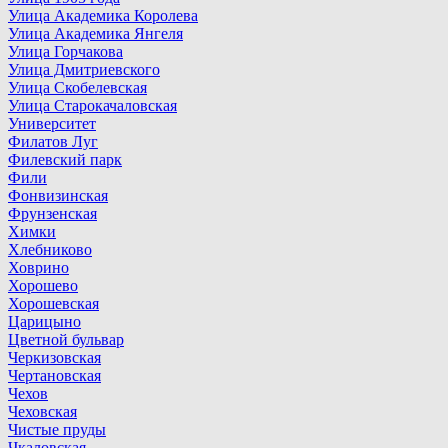
Улица Академика Королева
Улица Академика Янгеля
Улица Горчакова
Улица Дмитриевского
Улица Скобелевская
Улица Старокачаловская
Университет
Филатов Луг
Филевский парк
Фили
Фонвизинская
Фрунзенская
Химки
Хлебниково
Ховрино
Хорошево
Хорошевская
Царицыно
Цветной бульвар
Черкизовская
Чертановская
Чехов
Чеховская
Чистые пруды
Чкаловская