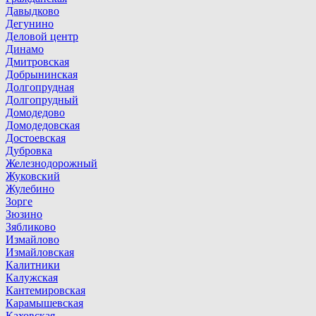
Давыдково
Дегунино
Деловой центр
Динамо
Дмитровская
Добрынинская
Долгопрудная
Долгопрудный
Домодедово
Домодедовская
Достоевская
Дубровка
Железнодорожный
Жуковский
Жулебино
Зорге
Зюзино
Зябликово
Измайлово
Измайловская
Калитники
Калужская
Кантемировская
Карамышевская
Каховская