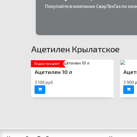
Покупайте в компании СварТехГаз по низ
Ацетилен Крылатское
Лидер продаж!
Ацетилен 10 л
Ацет
3 100 руб
3 900 