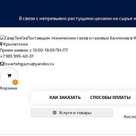
В связи с непревывно растущими ценами на сырье 
Поставщик технических газов и газовых баллонов в
Крылатское
Прием заявок: с 10:00-18:00 ПН-ПТ
+7 985 999-40-01
MAX
›
Написать в мессенджер
svartehgazru@yandex.ru
Telegram
›
@SvarTehGaz
0
Корзина
WhatsApp
КАК ЗАКАЗАТЬ
СПОСОБЫ ОПЛАТЫ
›
+7 985 999-40-01
Услуги и товары
Кисл
Позвонить
›
+7 985 999-40-01