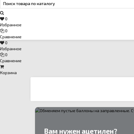
Email
›
svartehgazru@yandex.ru
0
Избранное
0
Сравнение
0
Избранное
0
Сравнение
Корзина
Вам нужен ацетилен?