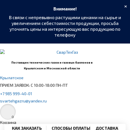
×
Внимание!
В связи с непревывно растущими ценами на сырье и
увеличением себестоимости продукции, просьба
уточнять цены на интересующую вас продукцию по
телефону
MAX
›
Написать в мессенджер
Поставщик технических газов и газовых баллонов в
Крылатском и Московской области
Telegram
›
Крылатское
@SvarTehGaz
ПРИЕМ ЗАЯВОК: С 10:00-18:00 ПН-ПТ
WhatsApp
›
+7 985 999-40-01
+7 985 999-40-01
svartehgazru@yandex.ru
Позвонить
›
+7 985 999-40-01
0
Корзина
КАК ЗАКАЗАТЬ
СПОСОБЫ ОПЛАТЫ
ДОСТАВКА